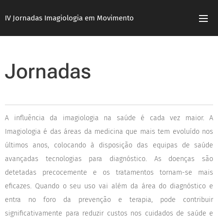
IV Jornadas Imagiologia em Movimento
Jornadas
A influência da imagiologia na saúde é cada vez maior. A
Imagiologia é das áreas da medicina que mais tem evoluído nos
últimos anos, colocando à disposição das equipas de saúde
avançadas tecnologias para diagnóstico. As doenças são
detetadas precocemente e os tratamentos tornam-se mais
eficazes. Quando o seu uso vai além da área do diagnóstico e
entra no foro da prevenção e terapia, pode contribuir
significativamente para reduzir custos nos cuidados de saúde e