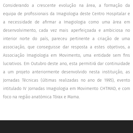
Considerando a crescente evolução na área, a formação da
equipa de profissionais da Imagiologia deste Centro Hospitalar e
a necessidade de afirmar a Imagiologia como uma área em
desenvolvimento, cada vez mais aperfeiçoada e ambiciosa no
interior norte do país, pareceu pertinente a criação de uma
associação, que conseguisse dar resposta a estes objetivos, a
Associação Imagiologia em Movimento, uma entidade sem fins
lucrativos. Em Outubro deste ano, esta permitirá dar continuidade
a um projeto anteriormente desenvolvido nesta instituição, as
Jornadas Técnicas (últimas realizadas no ano de 1995), evento
intitulado IV Jornadas Imagiologia em Movimento CHTMAD, e com
foco na região anatómica Tórax e Mama.