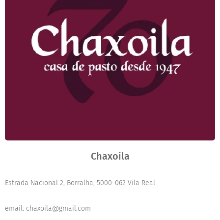
Chaxoila
Estrada Nacional 2, Borralha, 5000-062 Vila Real
email: chaxoila@gmail.com