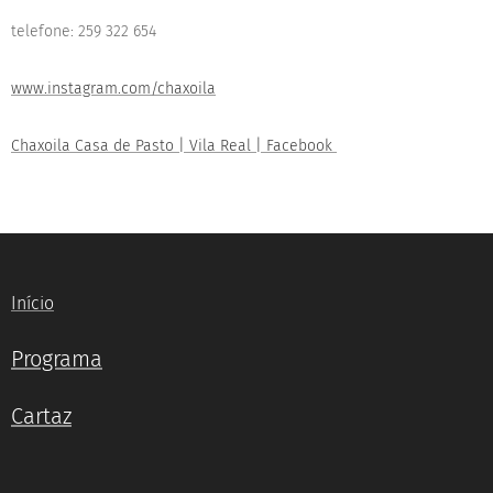
telefone: 259 322 654
www.instagram.com/chaxoila
Chaxoila Casa de Pasto | Vila Real | Facebook
Início
Programa
Cartaz